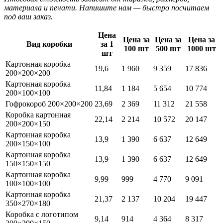
материала и печати. Напишите нам — быстро посчитаем
под ваш заказ.
Цена
Цена за
Цена за
Цена за
Вид коробки
за 1
100 шт
500 шт
1000 шт
шт
Картонная коробка
19,6
1 960
9 359
17 836
200×200×200
Картонная коробка
11,84
1 184
5 654
10 774
200×100×100
Гофрокороб 200×200×200
23,69
2 369
11 312
21 558
Коробка картонная
22,14
2 214
10 572
20 147
200×200×150
Картонная коробка
13,9
1 390
6 637
12 649
200×150×100
Картонная коробка
13,9
1 390
6 637
12 649
150×150×150
Картонная коробка
9,99
999
4 770
9 091
100×100×100
Картонная коробка
21,37
2 137
10 204
19 447
350×270×180
Коробка с логотипом
9,14
914
4 364
8 317