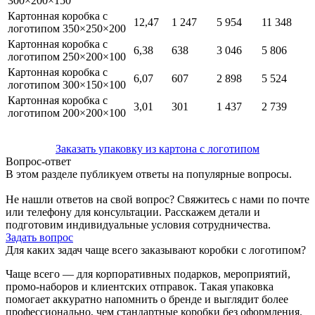
300×200×150
Картонная коробка с
12,47
1 247
5 954
11 348
логотипом 350×250×200
Картонная коробка с
6,38
638
3 046
5 806
логотипом 250×200×100
Картонная коробка с
6,07
607
2 898
5 524
логотипом 300×150×100
Картонная коробка с
3,01
301
1 437
2 739
логотипом 200×200×100
Заказать упаковку из картона с логотипом
Вопрос-ответ
В этом разделе публикуем ответы на популярные вопросы.
Не нашли ответов на свой вопрос? Свяжитесь с нами по почте
или телефону для консультации. Расскажем детали и
подготовим индивидуальные условия сотрудничества.
Задать вопрос
Для каких задач чаще всего заказывают коробки с логотипом?
Чаще всего — для корпоративных подарков, мероприятий,
промо-наборов и клиентских отправок. Такая упаковка
помогает аккуратно напомнить о бренде и выглядит более
профессионально, чем стандартные коробки без оформления.