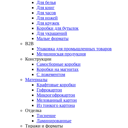
Для белья
Для книг
Для часов
Для ножей
Для кружек
Коробки для бутылок
Для украшений
Малые форматы
B2B
Упаковка для промышленных товаров
Медицинская продукция
Конструкции
Самосборные коробки
Коробки на магнитах
С ложементом
Материалы
Крафтовые коробки
Гофрокартон
Микрогофрокартон
Мелованный картон
Из тонкого картона
Отделка
Тиснение
Ламинированные
Тиражи и форматы