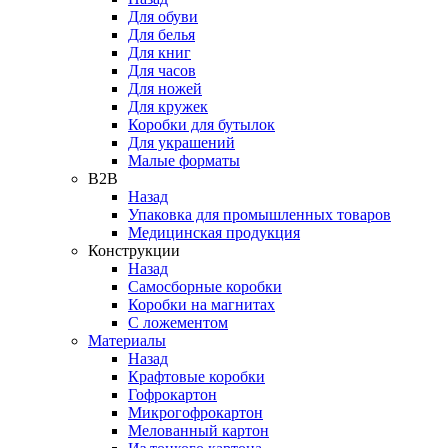
Для обуви
Для белья
Для книг
Для часов
Для ножей
Для кружек
Коробки для бутылок
Для украшений
Малые форматы
B2B
Назад
Упаковка для промышленных товаров
Медицинская продукция
Конструкции
Назад
Самосборные коробки
Коробки на магнитах
С ложементом
Материалы
Назад
Крафтовые коробки
Гофрокартон
Микрогофрокартон
Мелованный картон