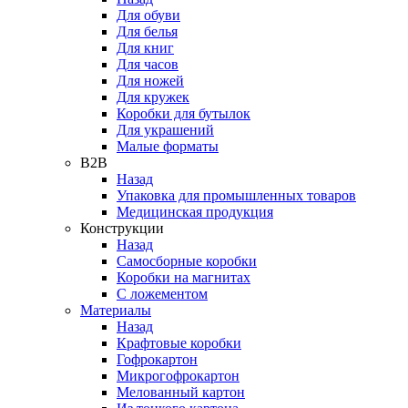
Для обуви
Для белья
Для книг
Для часов
Для ножей
Для кружек
Коробки для бутылок
Для украшений
Малые форматы
B2B
Назад
Упаковка для промышленных товаров
Медицинская продукция
Конструкции
Назад
Самосборные коробки
Коробки на магнитах
С ложементом
Материалы
Назад
Крафтовые коробки
Гофрокартон
Микрогофрокартон
Мелованный картон