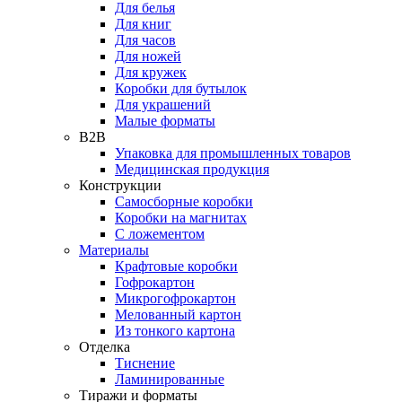
Для белья
Для книг
Для часов
Для ножей
Для кружек
Коробки для бутылок
Для украшений
Малые форматы
B2B
Упаковка для промышленных товаров
Медицинская продукция
Конструкции
Самосборные коробки
Коробки на магнитах
С ложементом
Материалы
Крафтовые коробки
Гофрокартон
Микрогофрокартон
Мелованный картон
Из тонкого картона
Отделка
Тиснение
Ламинированные
Тиражи и форматы