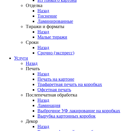
Из тонкого картона
Отделка
Назад
Тиснение
Ламинированные
Тиражи и форматы
Назад
Малые тиражи
Сроки
Назад
Срочно (экспресс)
Услуги
Назад
Печать
Назад
Печать на картоне
Трафаретная печать на коробках
Офсетная печать
Послепечатная обработка
Назад
Ламинация
Выброчное УФ лакирование на коробках
Вырубка картонных коробок
Декор
Назад